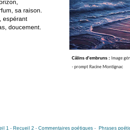
orizon,
rfum, sa raison.
, espérant
as, doucement.
Câlins d'embruns
Image gé
:
- prompt Racine Montignac
il 1
-
Recueil
2
-
Commentaires poétiques
-
Phrases poéti