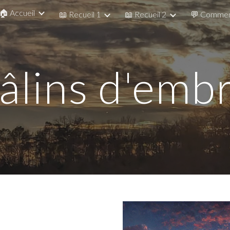
🏠 Accueil
📖 Recueil 1
📖 Recueil 2
💬 Commen
ip to main content
Skip to navigat
âlins d'emb