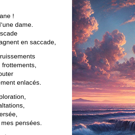
ane !
 d’une dame.
cascade
agnent en saccade,
bruissements
 frottements,
outer
ement enlacés.
ploration,
ltations,
versée,
t mes pensées.