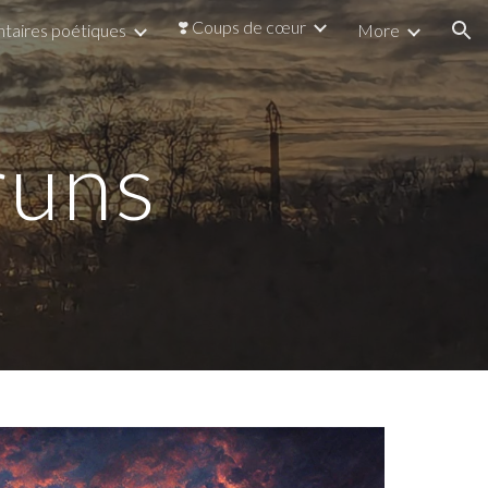
❣️ Coups de cœur
taires poétiques
More
ion
runs