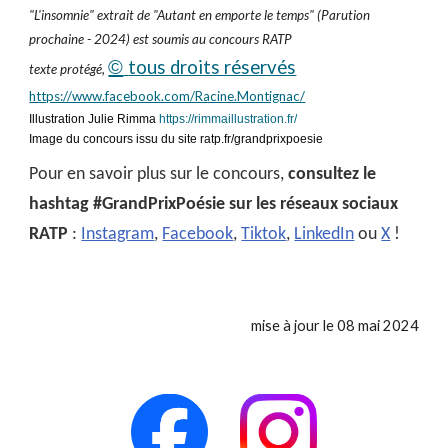
"
L'insomnie
" extrait de "Autant en emporte le temps" (Parution
prochaine - 2024) est soumis au concours RATP
©
tous droits réservés
texte protégé,
https://www.facebook.com/Racine.Montignac/
Illustration Julie Rimma
https://rimmaillustration.fr/
Image
du concours issu du site ratp.fr/grandprixpoesie
Pour en savoir plus sur le concours,
consultez le
hashtag #GrandPrixPoésie sur les réseaux sociaux
RATP
:
Instagram
,
Facebook
,
Tiktok
,
LinkedIn
ou
X
!
mise à jour le 0
8
mai 2024