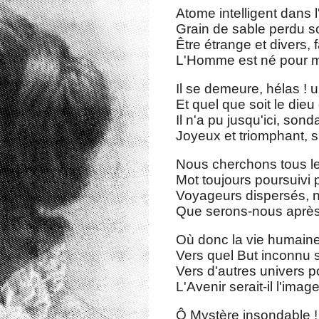
Atome intelligent dans 
Grain de sable perdu so
Être étrange et divers, 
L'Homme est né pour mo
Il se demeure, hélas !
Et quel que soit le die
Il n'a pu jusqu'ici, son
Joyeux et triomphant, s'
Nous cherchons tous le
Mot toujours poursuivi 
Voyageurs dispersés, n
Que serons-nous après,
Où donc la vie humaine 
Vers quel But inconnu s
Vers d'autres univers 
L'Avenir serait-il l'ima
Ô Mystère insondable !