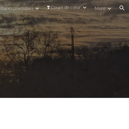
❣️ Coups de cœur
taires poétiques
More
ion
u