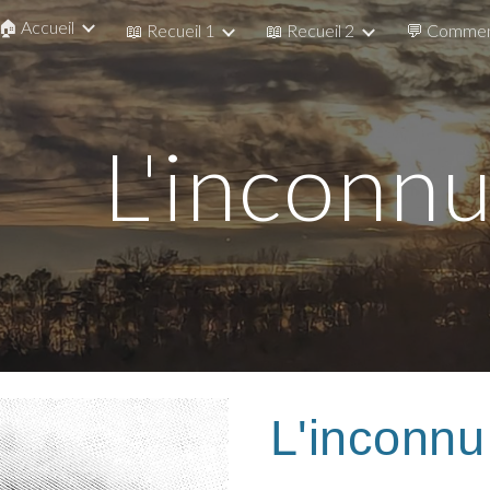
🏠 Accueil
📖 Recueil 1
📖 Recueil 2
💬 Commen
ip to main content
Skip to navigat
L'inconn
L'inconnu