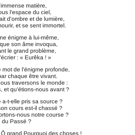
l'immense matière,
us l'espace du ciel,
fait d'ombre et de lumière,
urir, et se sent immortel.
 une énigme à lui-même,
u que son âme invoqua,
dant le grand problème,
écrier : « Eurêka ! »
 mot de l'énigme profonde,
par chaque être vivant.
ous traversons le monde :
 et qu'étions-nous avant ?
a-t-elle pris sa source ?
on cours est-il chassé ?
portons-nous notre course ?
ge du Passé ?
 Ô grand Pourquoi des choses !