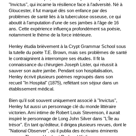
"Invictus", qui incarne la résilience face à l'adversité. Né à
Gloucester, il fut marqué dès son enfance par des
problèmes de santé liés à la tuberculose osseuse, ce qui
aboutit à l'amputation d'une de ses jambes à l'âge de 16
ans. Cette expérience influença profondément sa poésie,
notamment le thème de la force intérieure.
Henley étudia brièvement à la Crypt Grammar School sous
la tutelle du poète T.E. Brown, mais ses problèmes de santé
le contraignirent à interrompre ses études. Il fit la
connaissance du chirurgien Joseph Lister, qui réussit à
sauver son autre jambe. Pendant son hospitalisation,
Henley écrivit plusieurs poèmes regroupés dans son
recueil "In Hospital" (1875), reflétant son séjour dans un
établissement médical.
Bien qu'il soit souvent uniquement associé à "Invictus",
Henley fut aussi un personnage clé du monde littéraire
victorien. Ami intime de Robert Louis Stevenson, il aurait
inspiré le personnage de Long John Silver dans "L'Île au
trésor". En tant qu'éditeur, il dirigea plusieurs revues, dont le
"National Observer", où il publia des écrivains éminents