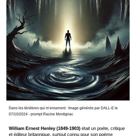
Dans les ténèbres qui m’enserrent :
Image générée par DALL-E le
0
7
/10/2024 - prompt Racine Montignac
William Ernest Henley (1849-1903)
était un poète, critique
et éditeur britannique, surtout connu pour son poème