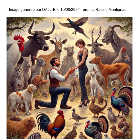
Image générée par DALL-E le
15
/0
8
/2024 - prompt Racine Montignac