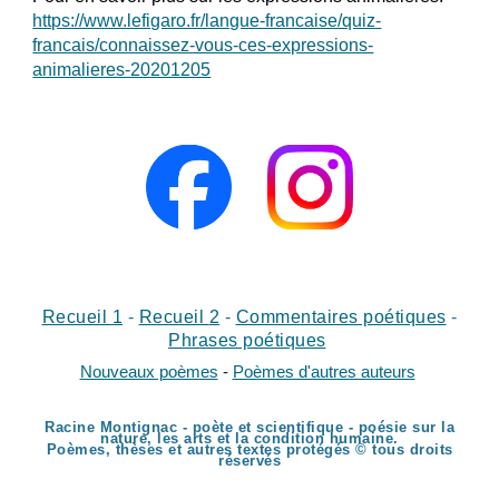
https://www.lefigaro.fr/langue-francaise/quiz-
francais/connaissez-vous-ces-expressions-
animalieres-20201205
Recueil 1
-
Recueil
2
-
Commentaires poétiques
-
Phrases poétiques
Nouveaux poèmes
-
Poèmes d'autres auteurs
Racine Montignac - poète et scientifique - poésie sur la
nature, les arts et la condition humaine.
Poèmes, thèses et autres textes protégés © tous droits
réservés