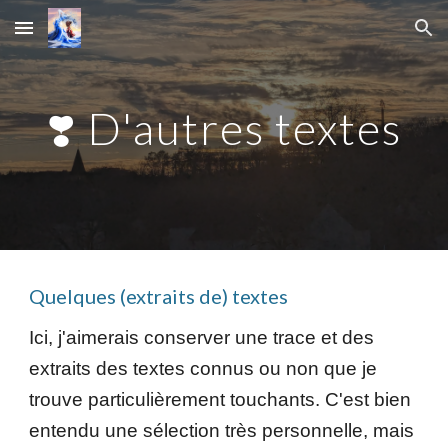
Skip to main content
Skip to navigation
❣️ D'autres textes
Quelques (extraits de) textes
Ici, j'aimerais conserver u
ne trace et des
extraits d
es
textes
connus ou non que je
trouve particulièrement
touchants
. C'est bien
entendu une sélection très personnelle, mais