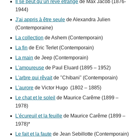
Il se peut qu’un rêve étrange
de Max Jacob (1876-
1944)
J'ai appris à être seule
de Alexandra Julien
(Contemporaine)
La collection
de Ashem (Contemporain)
La fin
de Eric Terlet (Contemporain)
La main
de Jeep (Contemporain)
L'amoureuse
de Paul Eluard (1895
–
1952)
L'arbre qui rêvait
de "Chibani" (Contemporain)
L'aurore
de Victor Hugo (1802 – 1885)
Le chat et le soleil
de Maurice Carême (1899 –
1978)
L'écureuil et la feuille
de Maurice Carême (1899 –
1978)*
Le fait et la faute
de Jean Sebillotte
(Contemporain)