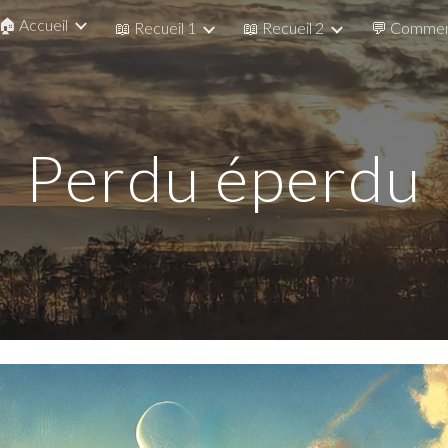
🏠 Accueil
📖 Recueil 1
📖 Recueil 2
💬 Commen
ip to main content
Skip to navigat
Perdu éperdu