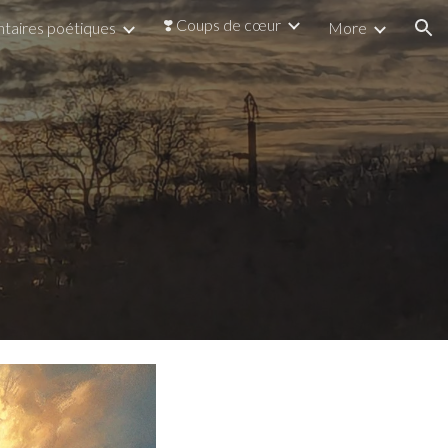
❣️ Coups de cœur
taires poétiques
More
ion