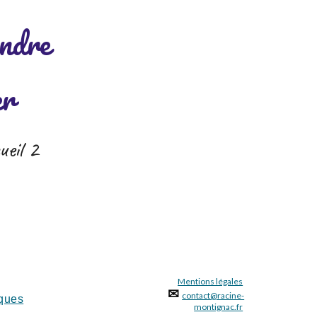
endre
er
eil 2
Mentions légales
✉
contact@racine-
ques
montignac.fr