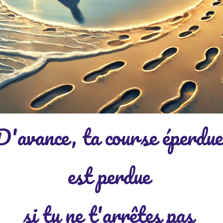
D'avance, ta course éperdu
est perdue
si tu ne t'arrêtes pas