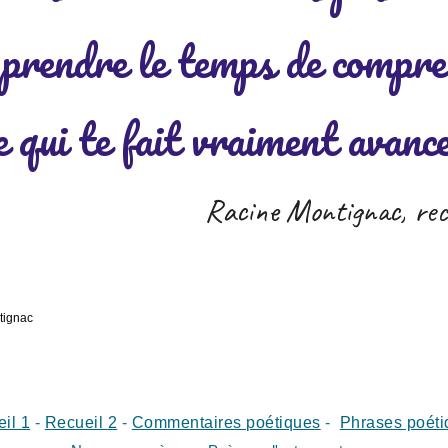
 prendre le temps de compr
e qui te fait vraiment avanc
Racine Montignac, recu
tignac
il 1
-
Recueil
2
-
Commentaires poétiques
-
Phrases poéti