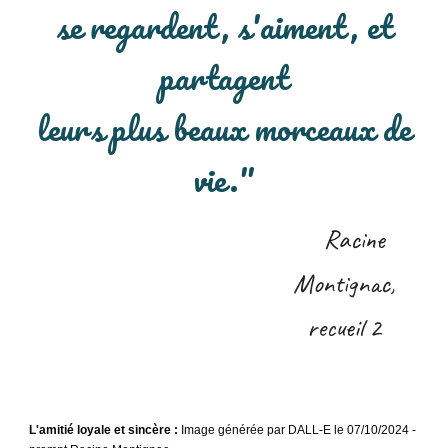
se regardent, s'aiment, et
partagent
leurs plus beaux morceaux de
vie.
"
Racine
Montignac,
recueil 2
L'amitié loyale et sincère
:
Image générée par DALL-E le 07/10/2024 -