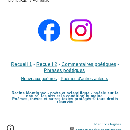
prompt Racine Montignac
Recueil 1
-
Recueil
2
-
Commentaires poétiques
-
Phrases poétiques
Nouveaux poèmes
-
Poèmes d'autres auteurs
Racine Montignac - poète et scientifique - poésie sur la
nature, les arts et la condition humaine.
Poèmes, thèses et autres textes protégés © tous droits
réservés
Mentions légales
✉
contact@racine-montignac.fr