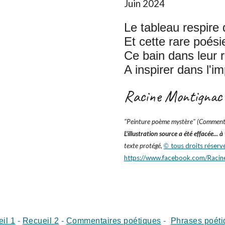
Juin 2024
Le tableau respir
Et cette rare poési
Ce bain dans leur
A inspirer dans l'i
Racine Montignac
"
Peinture poème mystère
" (Comment
L'illustration source a été effacée...
texte protégé,
tous droits réserv
©
https://www.facebook.com/Racin
il 1
-
Recueil
2
-
Commentaires poétiques
-
Phrases poéti