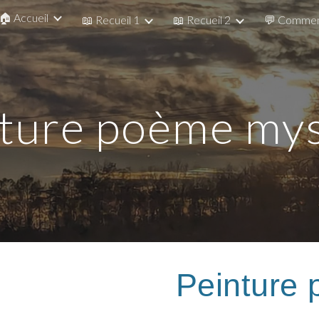
🏠 Accueil
📖 Recueil 1
📖 Recueil 2
💬 Commen
ip to main content
Skip to navigat
ture poème my
Peinture