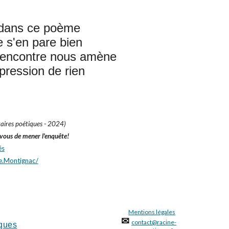
e dans ce poème
e s'en pare bien
 rencontre nous amène
mpression de rien
aires poétiques - 2024)
 à vous de mener l'enquête!
és
e.Montignac/
Mentions légales
✉
contact@racine-
ques