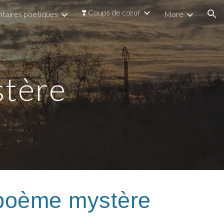
❣️ Coups de cœur
taires poétiques
More
ion
stère
 poème mystère